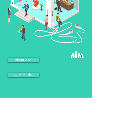
about AIM
AIM Music