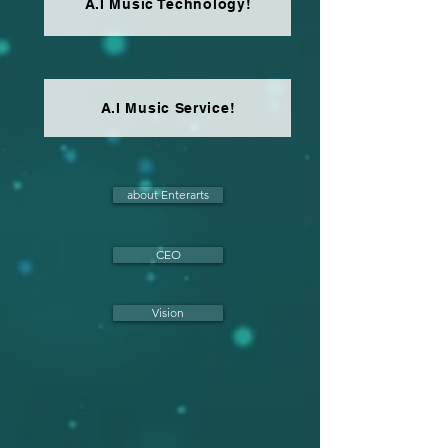
A.I Music Technology!
A.I Music Service!
about Enterarts
CEO
Vision