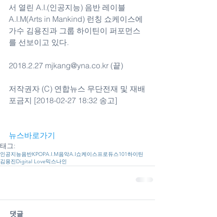
서 열린 A.I.(인공지능) 음반 레이블 
A.I.M(Arts in Mankind) 런칭 쇼케이스에 
가수 김용진과 그룹 하이틴이 퍼포먼스
를 선보이고 있다.
2018.2.27 mjkang@yna.co.kr (끝)
저작권자 (C) 연합뉴스 무단전재 및 재배
포금지 [2018-02-27 18:32 송고]
뉴스바로가기
태그:
인공지능
음반
KPOP
A.I.M
음악
A.I
쇼케이스
프로듀스101
하이틴
김용진
Digital Love
믹스나인
댓글