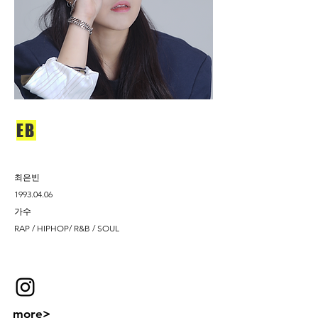
EB
최은빈
1993.04.06
가수
RAP / HIPHOP/ R&B / SOUL
more>