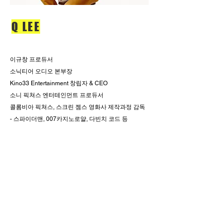
Q LEE
이규창 프로듀서
​소닉티어 오디오 본부장
Kino33 Entertainment 창립자 & CEO
소니 픽쳐스 엔터테인먼트 프로듀서
콜롬비아 픽쳐스, 스크린 젬스 영화사 제작과정 감독
- 스파이더맨, 007카지노로얄, 다빈치 코드 등
- 인천상륙작전 제작 참여
- 신과함께-죄와 벌 뮤직 컨설턴트
- 싸이 강남스타일 미국 활동 전략 책임